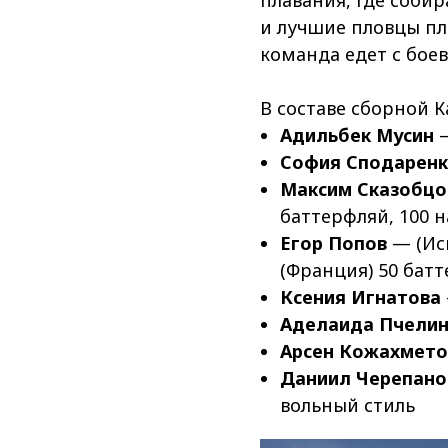
плавания, где соб
и лучшие пловцы пл
команда едет с бое
В составе сборной К
Адильбек Мусин
—
София Сподарен
Максим Сказобцо
баттерфляй, 100 н
Егор Попов
— (Исп
(Франция) 50 батт
Ксения Игнатова
Аделаида Пчели
Арсен Кожахмето
Даниил Черепано
вольный стиль