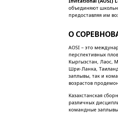
Invitational (AOSI)
объединяют школьни
предоставляя им во
О СОРЕВНОВ
AOSI – это междуна
перспективных пловц
Кыргызстан, Лаос, 
Шри-Ланка, Таиланд
заплывы, так и ком
возрастов продемон
Казахстанская сбор
различных дисципли
командные заплывы