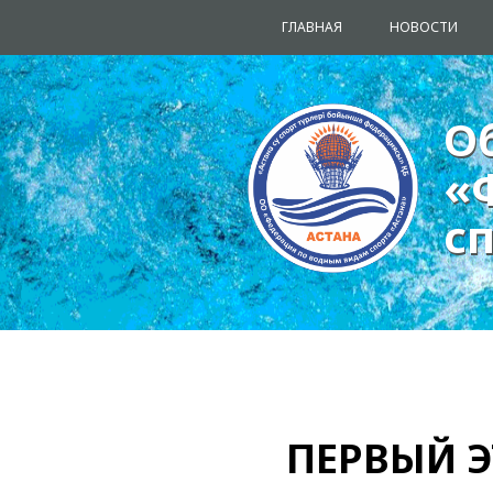
ГЛАВНАЯ
НОВОСТИ
О
О
«
«
с
с
ПЕРВЫЙ Э