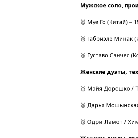
Мужское соло, про
🥇 Муе Го (Китай) – 1
🥈 Габриэле Минак (И
🥉 Густаво Санчес (К
Женские дуэты, тех
🥇 Майя Дорошко / Т
🥈 Дарья Мошынская
🥉 Одри Ламот / Хим