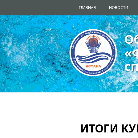
ГЛАВНАЯ
НОВОСТИ
О
О
«
«
с
с
ИТОГИ КУ