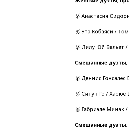
Женские дуэты, пр
🥇 Анастасия Сидори
🥈 Ута Кобаяси / Том
🥉 Лилу Юй Вальет / 
Смешанные дуэты, 
🥇 Деннис Гонсалес 
🥈 Ситун Го / Хаоюе 
🥉 Габриэле Минак /
Смешанные дуэты, 