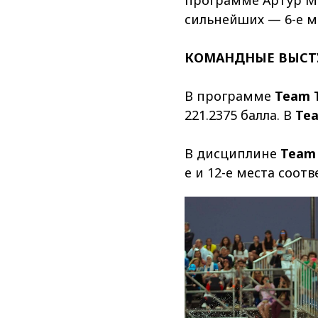
сильнейших — 6-е ме
КОМАНДНЫЕ ВЫСТ
В программе
Team T
221.2375 балла. В
Tea
В дисциплине
Team 
е и 12-е места соотв