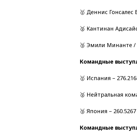
🥇 Деннис Гонсалес Б
🥈 Кантинан Адисайс
🥉 Эмили Минанте / 
Командные выступл
🥇 Испания – 276.216
🥈 Нейтральная кома
🥉 Япония – 260.5267
Командные выступл