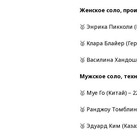
Женское соло, про
🥇 Энрика Пикколи (
🥈 Клара Блайер (Гер
🥉 Василина Хандошк
Мужское соло, техн
🥇 Муе Го (Китай) – 2
🥈 Ранджоу Томблин 
🥉 Эдуард Ким (Казах