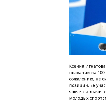
Ксения Игнатова
плавании на 100 
сожалению, не с
позиции. Её уча
является значи
молодых спортсм