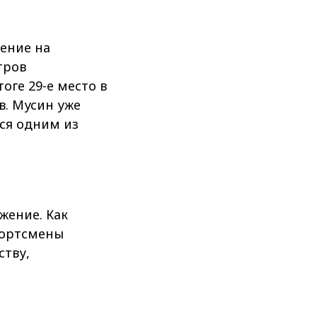
ление на
тров
оге 29-е место в
в. Мусин уже
ся одним из
жение. Как
Спортсмены
ству,