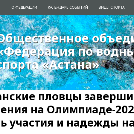
О ФЕДЕРАЦИИ
КАЛЕНДАРЬ СОБЫТИЙ
ВИДЫ СПОРТА
Общественное объед
Общественное объед
«Федерация по водн
«Федерация по водн
спорта «Астана»
спорта «Астана»
анские пловцы заверш
ения на Олимпиаде-202
ь участия и надежды н