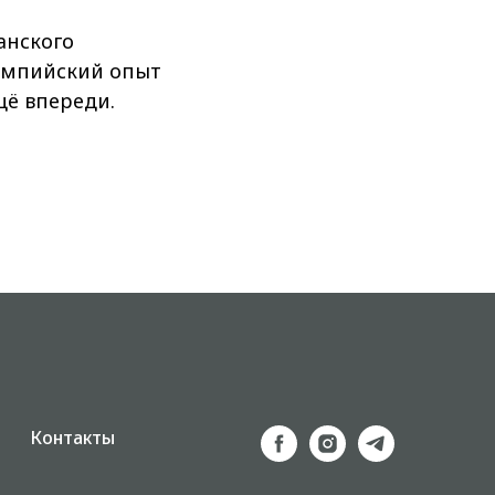
анского
лимпийский опыт
щё впереди.
Контакты