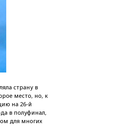
ляла страну в
рое место, но, к
цию на 26-й
ода в полуфинал,
ом для многих