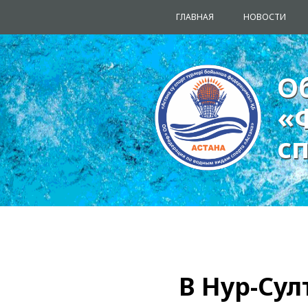
ГЛАВНАЯ
НОВОСТИ
О
О
«
«
с
с
В Нур-Сул