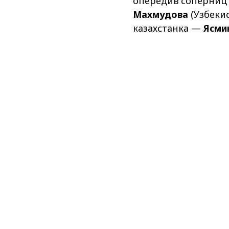
опередив соперниц с
Махмудова
(Узбекис
казахстанка —
Ясми