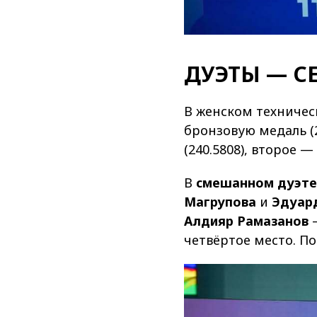
ДУЭТЫ — С
В женском техничес
бронзовую медаль (2
(240.5808), второе — 
В
смешанном дуэте (
Магрупова
и
Эдуар
Алдияр Рамазанов
—
четвёртое место. По