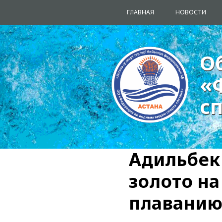
ГЛАВНАЯ
НОВОСТИ
О
О
«
«
с
с
Адильбек
золото на
плавани