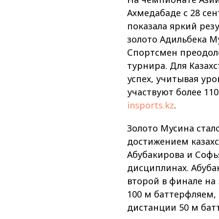
Ахмедабаде с 28 сен
показала яркий рез
золото Адильбека М
Спортсмен преодоле
турнира. Для Казах
успех, учитывая ур
участвуют более 110
insports.kz
.
Золото Мусина ста
достижением казахс
Абубакирова и Софь
дисциплинах. Абубак
второй в финале на
100 м баттерфляем,
дистанции 50 м бат