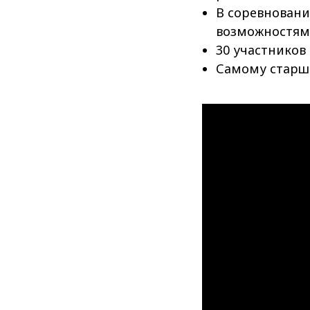
В соревновани
возможностям
30 участников 
Самому старше