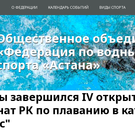
О ФЕДЕРАЦИИ
КАЛЕНДАРЬ СОБЫТИЙ
ВИДЫ СПОРТА
Общественное объед
Общественное объед
«Федерация по водн
«Федерация по водн
спорта «Астана»
спорта «Астана»
ы завершился IV откры
ат РК по плаванию в к
с"