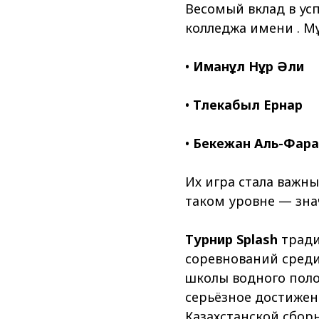
Весомый вклад в ус
колледжа имени Қ. М
•
Иманқұл Нұр Әли
•
Тлекқабыл Ернар
•
Бекежан Аль-Фар
Их игра стала важн
таком уровне — зн
Турнир Splash
тради
соревнований среди
школы водного поло
серьёзное достижен
Казахстанской сбор