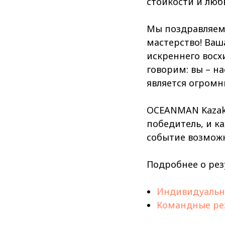
стойкости и люб
Мы поздравляем 
мастерство! Ваш
искреннего восхи
говорим: вы – на
является огромн
OCEANMAN Kazakh
победитель, и к
событие возможн
Подробнее о рез
Индивидуальн
Командные ре