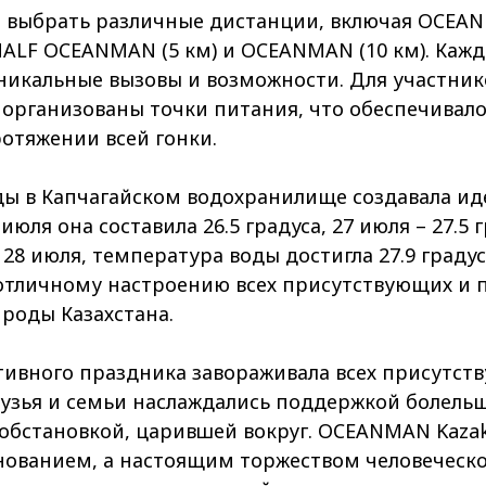
 выбрать различные дистанции, включая OCEANKI
 HALF OCEANMAN (5 км) и OCEANMAN (10 км). Кажд
никальные вызовы и возможности. Для участни
организованы точки питания, что обеспечивал
отяжении всей гонки.
ы в Капчагайском водохранилище создавала ид
июля она составила 26.5 градуса, 27 июля – 27.5 г
28 июля, температура воды достигла 27.9 градус
отличному настроению всех присутствующих и 
роды Казахстана.
ивного праздника завораживала всех присутст
рузья и семьи наслаждались поддержкой болель
бстановкой, царившей вокруг. OCEANMAN Kazakh
нованием, а настоящим торжеством человеческо