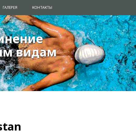
ГАЛЕРЕЯ
КОНТАКТЫ
инение
инение
ым видам
ым видам
stan