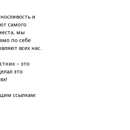
носливость и
ают самого
места, мы
амо по себе
вляют всех нас.
тник – это
елал это
ях!
ющим ссылкам: