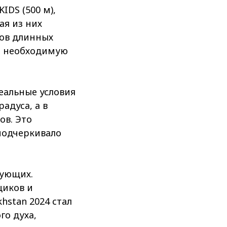
DS (500 м),
ая из них
ков длинных
о необходимую
еальные условия
радуса, а в
ов. Это
подчеркивало
вующих.
щиков и
stan 2024 стал
го духа,