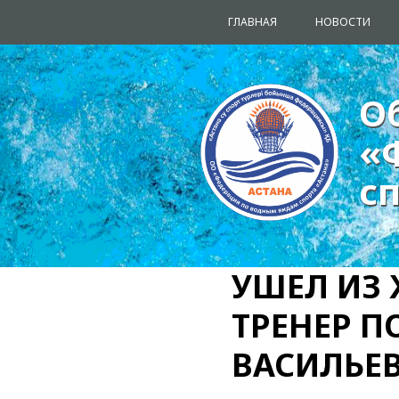
ГЛАВНАЯ
НОВОСТИ
О
О
«
«
с
с
УШЕЛ ИЗ
ТРЕНЕР П
ВАСИЛЬЕ