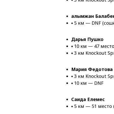
Ғалымжан Балабе
▪ 5 км — DNF (сош
Дарья Пушко
▪ 10 км — 47 место
▪ 3 км Knockout Sp
Мария Федотова
▪ 3 км Knockout Sp
▪ 10 км — DNF
Саида Елемес
▪ 5 км — 51 место 