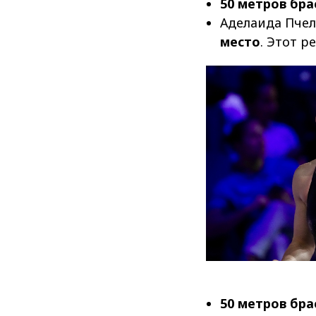
50 метров бр
Аделаида Пчел
место
. Этот р
50 метров бр