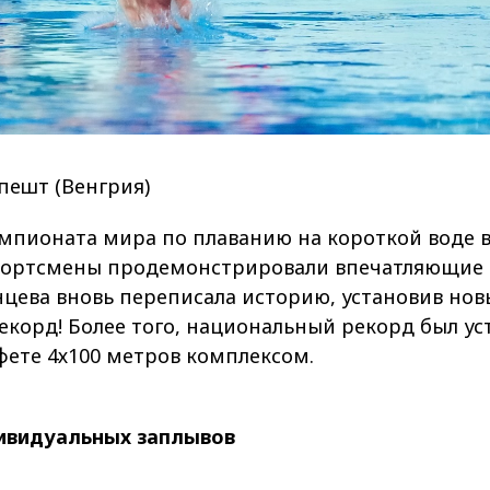
апешт (Венгрия)
мпионата мира по плаванию на короткой воде 
портсмены продемонстрировали впечатляющие р
цева вновь переписала историю, установив но
корд! Более того, национальный рекорд был ус
ете 4х100 метров комплексом.
ивидуальных заплывов