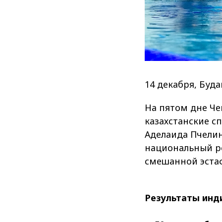
14 декабря, Буд
На пятом дне Че
казахстанские с
Аделаида Пчелин
национальный ре
смешанной эстаф
Результаты инд