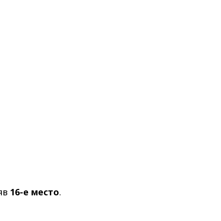
няв
16-е место
.