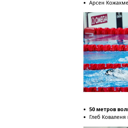
Арсен Кожахм
50 метров во
Глеб Коваленя