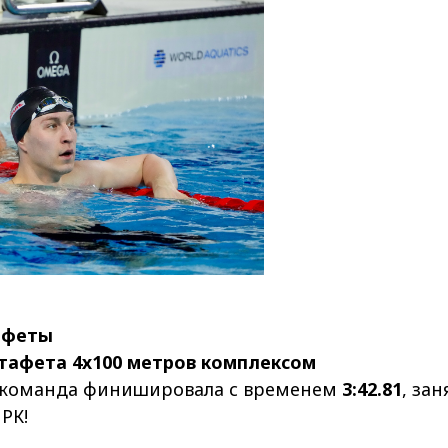
афеты
тафета 4х100 метров комплексом
я команда финишировала с временем
3:42.81
, за
РК!