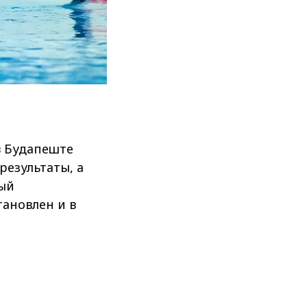
в Будапеште
езультаты, а
вый
тановлен и в