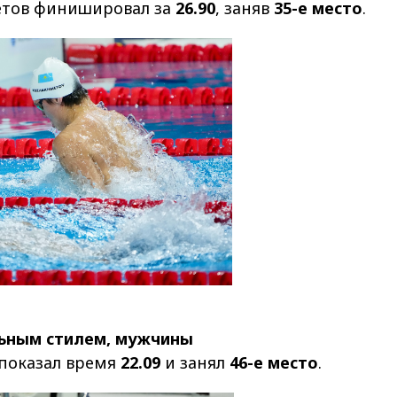
етов финишировал за
26.90
, заняв
35-е место
.
льным стилем, мужчины
 показал время
22.09
и занял
46-е место
.