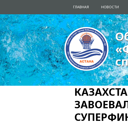
ГЛАВНАЯ
НОВОСТИ
О
О
«
«
с
с
КАЗАХСТ
ЗАВОЕВАЛ
СУПЕРФИН