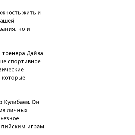
ожность жить и
нашей
ания, но и
 тренера Дэйва
аше спортивное
зические
, которые
 Кулибаев. Он
из личных
рьезное
мпийским играм.