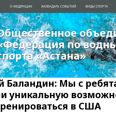
О ФЕДЕРАЦИИ
КАЛЕНДАРЬ СОБЫТИЙ
ВИДЫ СПОРТА
Общественное объед
Общественное объед
«Федерация по водн
«Федерация по водн
спорта «Астана»
спорта «Астана»
 Баландин: Мы с ребя
и уникальную возможн
тренироваться в США