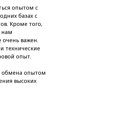
ться опытом с
одних базах с
в. Кроме того,
и нам
 очень важен.
 и технические
ровой опыт.
ь обмена опытом
ения высоких