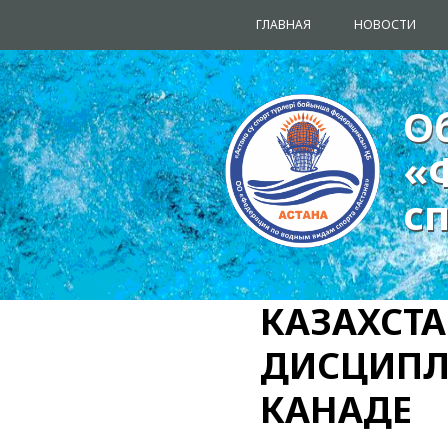
ГЛАВНАЯ
НОВОСТИ
О
О
«
«
с
с
КАЗАХСТА
ДИСЦИПЛИ
КАНАДЕ