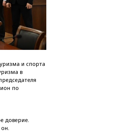
уризма и спорта
уризма в
 председателя
пион по
е доверие.
 он.