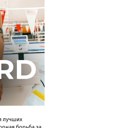
я лучших
орная борьба за