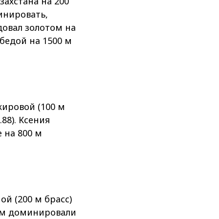
захстана на 200
инировать,
довал золотом на
бедой на 1500 м
ировой (100 м
88). Ксения
 на 800 м
й (200 м брасс)
лем доминировали