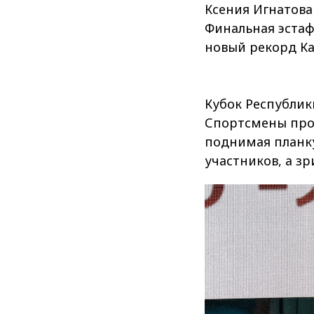
Ксения Игнатова
Финальная эста
новый рекорд Ка
Кубок Республик
Спортсмены прод
поднимая планку
участников, а з