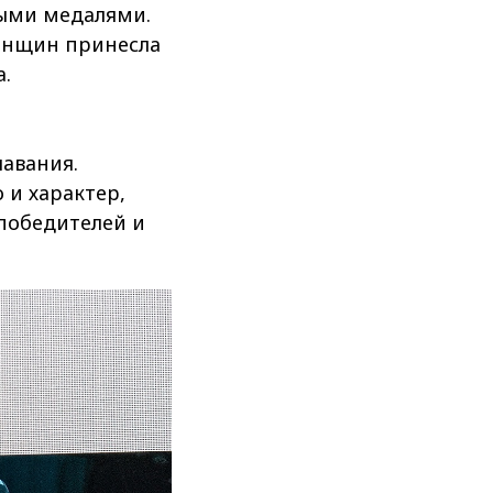
тыми медалями.
енщин принесла
.
лавания.
 и характер,
победителей и