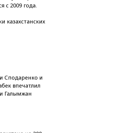
 с 2009 года.
ки казахстанских
ьи Сподаренко и
абек впечатлил
 и Галымжан