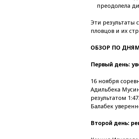
преодолела дис
Эти результаты 
пловцов и их ст
ОБЗОР ПО ДНЯ
Первый день: у
16 ноября сорев
Адильбека Мусин
результатом 1:47
Балабек уверенн
Второй день: р