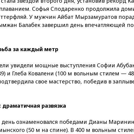
стала звездой второго дня, установив рекорд Ка
плаванием. Софья Сподаренко продолжила дом
аттерфляй. У мужчин Айбат Мырзамуратов пора
алымжан Балабек завершил день впечатляющей по
.
рьба за каждый метр
тели увидели мощные выступления Софии Абубак
89) и Глеба Ковалени (100 м вольным стилем — 48.
подтвердила свое мастерство, победив в заплыве
.
: драматичная развязка
 день ознаменовался победами Дианы Маринино
мынского (50 м на спине). В 400 м вольным сти