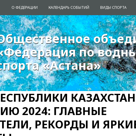
О ФЕДЕРАЦИИ
КАЛЕНДАРЬ СОБЫТИЙ
ВИДЫ СПОРТА
Общественное объед
Общественное объед
«Федерация по водн
«Федерация по водн
спорта «Астана»
спорта «Астана»
РЕСПУБЛИКИ КАЗАХСТАН
ИЮ 2024: ГЛАВНЫЕ
ТЕЛИ, РЕКОРДЫ И ЯРКИ