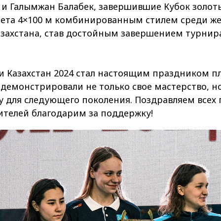
 и Галымжан Балабек, завершившие Кубок золо
фета 4×100 м комбинированным стилем среди ж
захстана, став достойным завершением турнира
и Казахстан 2024 стал настоящим праздником п
емонстрировали не только свое мастерство, но
 для следующего поколения. Поздравляем всех 
рителей благодарим за поддержку!