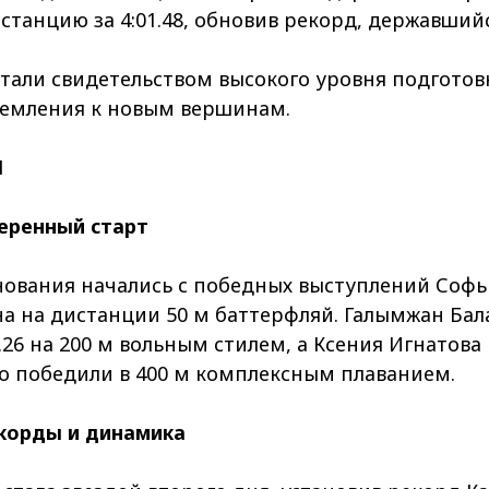
танцию за 4:01.48, обновив рекорд, державшийся
стали свидетельством высокого уровня подготов
ремления к новым вершинам.
М
веренный старт
нования начались с победных выступлений Соф
а на дистанции 50 м баттерфляй. Галымжан Бал
.26 на 200 м вольным стилем, а Ксения Игнатова
о победили в 400 м комплексным плаванием.
екорды и динамика