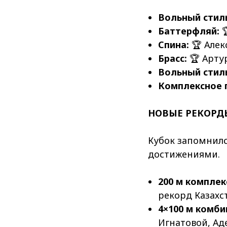
Вольный стиль
Баттерфляй:

Спина:
🏆 Але
Брасс:
🏆 Арту
Вольный стиль
Комплексное 
НОВЫЕ РЕКОРД
Кубок запомнилс
достижениями.
200 м комплек
рекорд Казахст
4×100 м комб
Игнатовой, Ад