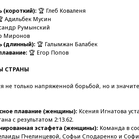
 (короткий):
🏆 Глеб Коваленя
 Адильбек Мусин
ксандр Румынский
р Миронов
 (длинный):
🏆 Галымжан Балабек
плавание:
🏆 Егор Попов
Ы СТРАНЫ
я не только напряженной борьбой, но и значи
сное плавание (женщины):
Ксения Игнатова уст
ана с результатом 2:13.62.
инированная эстафета (женщины):
Команда в со
елаиды Пчелинцевой, Софьи Сподаренко и Соф