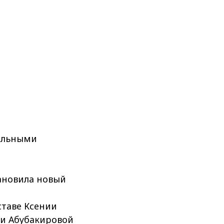
тельными
ановила новый
ставе Ксении
ии Абубакировой