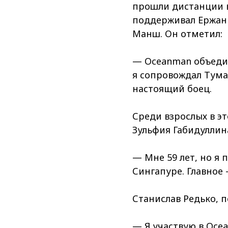
прошли дистанции в
поддерживал Ержан 
Манш. Он отметил:
— Oceanman объедин
я сопровождал Тума
настоящий боец.
Среди взрослых в э
Зульфия Габидуллин
— Мне 59 лет, но я
Сингапуре. Главное 
Станислав Редько, п
— Я участвую в Ocea